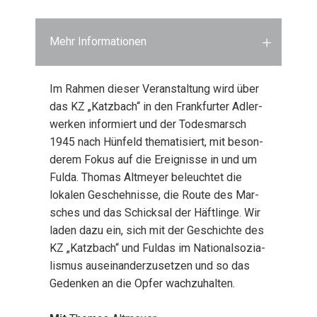
Mehr Informationen
Im Rah­men die­ser Ver­an­stal­tung wird über
das KZ „Katz­bach“ in den Frank­fur­ter Adler­
wer­ken infor­miert und der Todes­marsch
1945 nach Hün­feld the­ma­ti­siert, mit beson­
de­rem Fokus auf die Ereig­nis­se in und um
Ful­da. Tho­mas Alt­mey­er beleuch­tet die
loka­len Gescheh­nis­se, die Rou­te des Mar­
sches und das Schick­sal der Häft­lin­ge. Wir
laden dazu ein, sich mit der Geschich­te des
KZ „Katz­bach“ und Ful­das im Natio­nal­so­zia­
lis­mus aus­ein­an­der­zu­set­zen und so das
Geden­ken an die Opfer wach­zu­hal­ten.