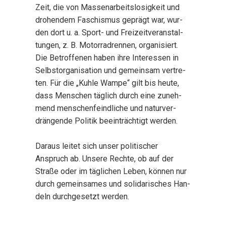
Zeit, die von Mas­sen­ar­beits­lo­sig­keit und
dro­hen­dem Faschis­mus geprägt war, wur­
den dort u. a. Sport- und Frei­zeit­ver­an­stal­
tun­gen, z. B. Motor­rad­ren­nen, orga­ni­siert.
Die Betrof­fe­nen haben ihre Inter­es­sen in
Selbst­or­ga­ni­sa­ti­on und gemein­sam ver­tre­
ten. Für die „Kuh­le Wam­pe“ gilt bis heu­te,
dass Men­schen täg­lich durch eine zuneh­
mend men­schen­feind­li­che und natur­ver­
drän­gen­de Poli­tik beein­träch­tigt wer­den.
Dar­aus lei­tet sich unser poli­ti­scher
Anspruch ab. Unse­re Rech­te, ob auf der
Stra­ße oder im täg­li­chen Leben, kön­nen nur
durch gemein­sa­mes und soli­da­ri­sches Han­
deln durch­ge­setzt wer­den.