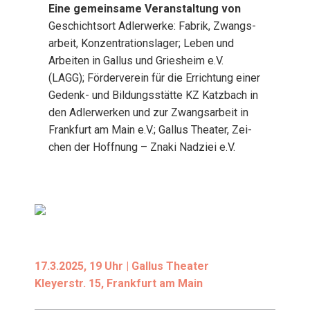
Eine gemein­sa­me Ver­an­stal­tung von
Geschichts­ort Adler­wer­ke: Fabrik, Zwangs­
ar­beit, Kon­zen­tra­ti­ons­la­ger; Leben und
Arbei­ten in Gal­lus und Gries­heim e.V.
(LAGG); För­der­ver­ein für die Errich­tung einer
Gedenk- und Bil­dungs­stät­te KZ Katz­bach in
den Adler­wer­ken und zur Zwangs­ar­beit in
Frank­furt am Main e.V.; Gal­lus Thea­ter, Zei­
chen der Hoff­nung – Zna­ki Nad­zi­ei e.V.
17.3.2025, 19 Uhr | Gal­lus Thea­ter
Kley­er­str. 15, Frank­furt am Main