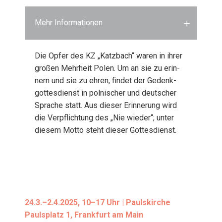
Mehr Informationen
Die Opfer des KZ „Katz­bach“ waren in ihrer
gro­ßen Mehr­heit Polen. Um an sie zu erin­
nern und sie zu ehren, fin­det der Gedenk­
got­tes­dienst in pol­ni­scher und deut­scher
Spra­che statt. Aus die­ser Erin­ne­rung wird
die Ver­pflich­tung des „Nie wie­der“; unter
die­sem Mot­to steht die­ser Got­tes­dienst.
24.3.–2.4.2025, 10–17 Uhr | Pauls­kir­che
Pauls­platz 1, Frank­furt am Main