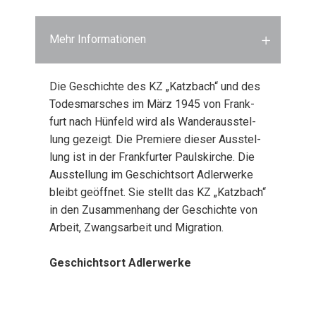
Mehr Informationen
Die Geschich­te des KZ „Katz­bach“ und des
Todes­mar­sches im März 1945 von Frank­
furt nach Hün­feld wird als Wan­der­aus­stel­
lung gezeigt. Die Pre­mie­re die­ser Aus­stel­
lung ist in der Frank­fur­ter Pauls­kir­che. Die
Aus­stel­lung im Geschichts­ort Adler­wer­ke
bleibt geöff­net. Sie stellt das KZ „Katz­bach“
in den Zusam­men­hang der Geschich­te von
Arbeit, Zwangs­ar­beit und Migra­ti­on.
Geschichts­ort Adler­wer­ke