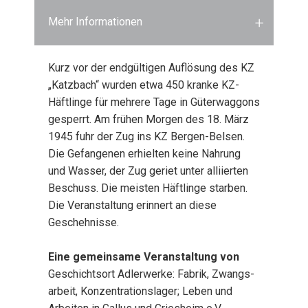
Mehr Informationen
Kurz vor der end­gül­ti­gen Auf­lö­sung des KZ
„Katz­bach“ wur­den etwa 450 kran­ke KZ-
Häft­lin­ge für meh­re­re Tage in Güter­wag­gons
gesperrt. Am frü­hen Mor­gen des 18. März
1945 fuhr der Zug ins KZ Ber­gen-Bel­sen.
Die Gefan­ge­nen erhiel­ten kei­ne Nah­rung
und Was­ser, der Zug geriet unter alli­ier­ten
Beschuss. Die meis­ten Häft­lin­ge star­ben.
Die Ver­an­stal­tung erin­nert an die­se
Gescheh­nis­se.
Eine gemein­sa­me Ver­an­stal­tung von
Geschichts­ort Adler­wer­ke: Fabrik, Zwangs­
ar­beit, Kon­zen­tra­ti­ons­la­ger; Leben und