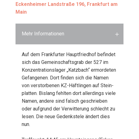
Ecken­hei­mer Land­stra­ße 196, Frank­furt am
Main
Mehr Informationen
Auf dem Frank­fur­ter Haupt­fried­hof befin­det
sich das Gemein­schafts­grab der 527 im
Kon­zen­tra­ti­ons­la­ger „Katz­bach“ ermor­de­ten
Gefan­ge­nen. Dort fin­den sich die Namen
von ver­stor­be­nen KZ-Häft­lin­gen auf Stein­
plat­ten. Bis­lang fehl­ten dort aller­dings vie­le
Namen, ande­re sind falsch geschrie­ben
oder auf­grund der Ver­wit­te­rung schlecht zu
lesen. Die neue Gedenk­ste­le ändert dies
nun.