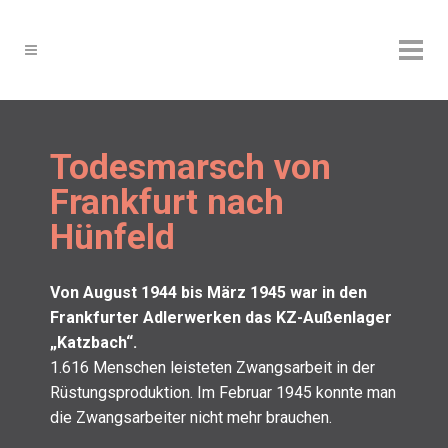
Todesmarsch von
Frankfurt nach
Hünfeld
Von August 1944 bis März 1945 war in den
Frank­fur­ter Adler­wer­ken das KZ-Außen­la­ger
„Katz­bach“.
1.616 Men­schen leis­te­ten Zwangs­ar­beit in der
Rüs­tungs­pro­duk­ti­on. Im Febru­ar 1945 konn­te man
die Zwangs­ar­bei­ter nicht mehr brau­chen.