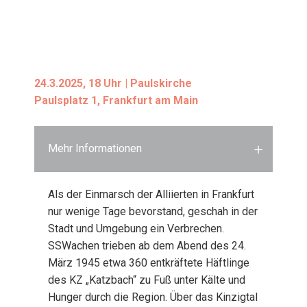
24.3.2025, 18 Uhr | Pauls­kir­che
Pauls­platz 1, Frank­furt am Main
Mehr Informationen
Als der Ein­marsch der Alli­ier­ten in Frank­furt
nur weni­ge Tage bevor­stand, geschah in der
Stadt und Umge­bung ein Ver­bre­chen.
SSWa­chen trie­ben ab dem Abend des 24.
März 1945 etwa 360 ent­kräf­te­te Häft­lin­ge
des KZ „Katz­bach“ zu Fuß unter Käl­te und
Hun­ger durch die Regi­on. Über das Kin­zig­tal