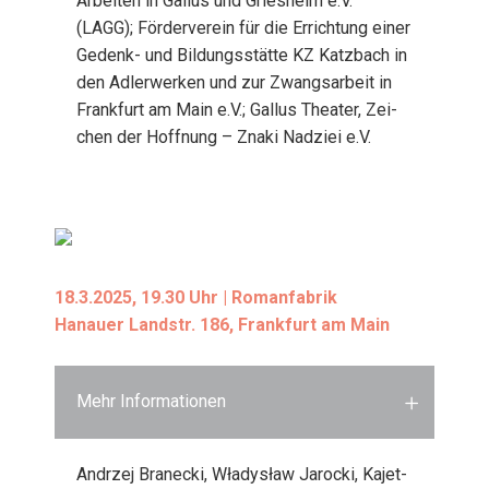
Arbei­ten in Gal­lus und Gries­heim e.V.
(LAGG); För­der­ver­ein für die Errich­tung einer
Gedenk- und Bil­dungs­stät­te KZ Katz­bach in
den Adler­wer­ken und zur Zwangs­ar­beit in
Frank­furt am Main e.V.; Gal­lus Thea­ter, Zei­
chen der Hoff­nung – Zna­ki Nad­zi­ei e.V.
18.3.2025, 19.30 Uhr | Roman­fa­brik
Hanau­er Land­str. 186, Frank­furt am Main
Mehr Informationen
Andrzej Bran­ecki, Wła­dysław Jaro­cki, Kajet­