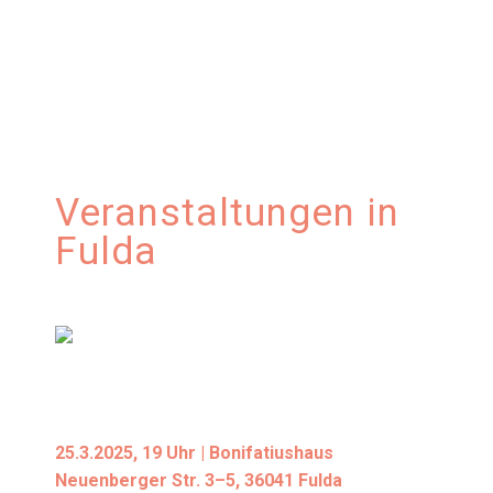
Veranstaltungen in
Fulda
25.3.2025, 19 Uhr | Boni­fa­ti­us­haus
Neu­en­ber­ger Str. 3–5, 36041 Ful­da