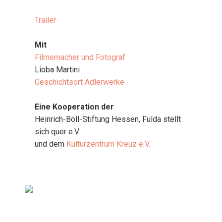
Trai­ler
Mit
Hei­ko Are­ndt
Fil­me­ma­cher und Foto­graf
Lio­ba Mar­ti­ni
Geschichts­ort Adler­wer­ke
Eine Koope­ra­ti­on der
Hein­rich-Böll-Stif­tung Hes­sen, Ful­da stellt
sich quer e.V.
und dem
Kul­tur­zen­trum Kreuz e.V.