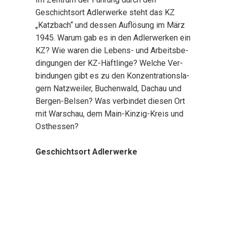
Geschichts­ort Adler­wer­ke steht das KZ
„Katz­bach“ und des­sen Auf­lö­sung im März
1945. War­um gab es in den Adler­wer­ken ein
KZ? Wie waren die Lebens- und Arbeits­be­
din­gun­gen der KZ-Häft­lin­ge? Wel­che Ver­
bin­dun­gen gibt es zu den Kon­zen­tra­ti­ons­la­
gern Natz­wei­ler, Buchen­wald, Dach­au und
Ber­gen-Bel­sen? Was ver­bin­det die­sen Ort
mit War­schau, dem Main-Kin­zig-Kreis und
Ost­hes­sen?
Geschichts­ort Adler­wer­ke