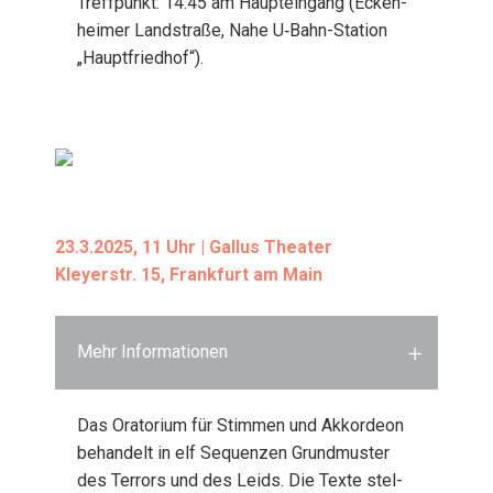
Treff­punkt: 14:45 am Haupt­ein­gang (Ecken­
hei­mer Land­stra­ße, Nahe U‑Bahn-Sta­ti­on
„Haupt­fried­hof“).
23.3.2025, 11 Uhr | Gal­lus Thea­ter
Kley­er­str. 15, Frank­furt am Main
Mehr Informationen
Das Ora­to­ri­um für Stim­men und Akkor­de­on
behan­delt in elf Sequen­zen Grund­mus­ter
des Ter­rors und des Leids. Die Tex­te stel­