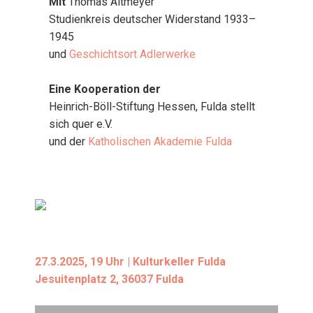
Mit
Tho­mas Alt­mey­er
Stu­di­en­kreis deut­scher Wider­stand 1933–
1945
und
Geschichts­ort Adler­wer­ke
Eine Koope­ra­ti­on der
Hein­rich-Böll-Stif­tung Hes­sen, Ful­da stellt
sich quer e.V.
und der
Katho­li­schen Aka­de­mie Ful­da
27.3.2025, 19 Uhr | Kul­tur­kel­ler Ful­da
Jesui­ten­platz 2, 36037 Ful­da