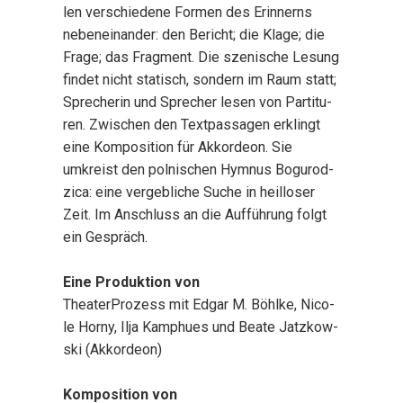
len ver­schie­de­ne For­men des Erin­nerns
neben­ein­an­der: den Bericht; die Kla­ge; die
Fra­ge; das Frag­ment. Die sze­ni­sche Lesung
fin­det nicht sta­tisch, son­dern im Raum statt;
Spre­che­rin und Spre­cher lesen von Par­ti­tu­
ren. Zwi­schen den Text­pas­sa­gen erklingt
eine Kom­po­si­ti­on für Akkor­de­on. Sie
umkreist den pol­ni­schen Hym­nus Bogu­rod­
zi­ca: eine ver­geb­li­che Suche in heil­lo­ser
Zeit. Im Anschluss an die Auf­füh­rung folgt
ein Gespräch.
Eine Pro­duk­ti­on von
Thea­ter­Pro­zess mit Edgar M. Böhl­ke, Nico­
le Hor­ny, Ilja Kam­phues und Bea­te Jatz­kow­
ski (Akkor­de­on)
Kom­po­si­ti­on von