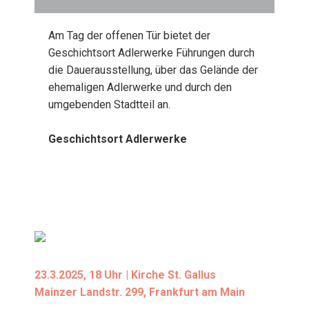
Am Tag der offe­nen Tür bie­tet der
Geschichts­ort Adler­wer­ke Füh­run­gen durch
die Dau­er­aus­stel­lung, über das Gelän­de der
ehe­ma­li­gen Adler­wer­ke und durch den
umge­ben­den Stadt­teil an.
Geschichts­ort Adler­wer­ke
23.3.2025, 18 Uhr | Kir­che St. Gal­lus
Main­zer Land­str. 299, Frank­furt am Main