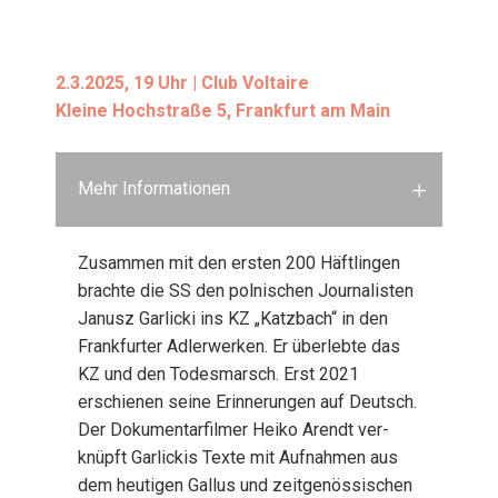
2.3.2025, 19 Uhr | Club Vol­taire
Klei­ne Hoch­stra­ße 5, Frank­furt am Main
Mehr Informationen
Zusam­men mit den ers­ten 200 Häft­lin­gen
brach­te die SS den pol­ni­schen Jour­na­lis­ten
Janusz Gar­li­cki ins KZ „Katz­bach“ in den
Frank­fur­ter Adler­wer­ken. Er über­leb­te das
KZ und den Todes­marsch. Erst 2021
erschie­nen sei­ne Erin­ne­run­gen auf Deutsch.
Der Doku­men­tar­fil­mer Hei­ko Are­ndt ver­
knüpft Gar­li­ckis Tex­te mit Auf­nah­men aus
dem heu­ti­gen Gal­lus und zeit­ge­nös­si­schen