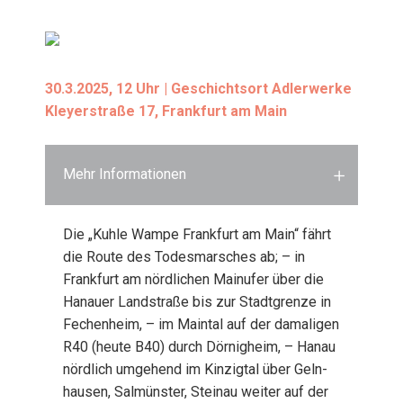
30.3.2025, 12 Uhr | Geschichts­ort Adler­wer­ke
Kley­er­stra­ße 17, Frank­furt am Main
Mehr Informationen
Die „Kuh­le Wam­pe Frank­furt am Main“ fährt
die Rou­te des Todes­mar­sches ab; – in
Frank­furt am nörd­li­chen Main­ufer über die
Hanau­er Land­stra­ße bis zur Stadt­gren­ze in
Fechen­heim, – im Main­tal auf der dama­li­gen
R40 (heu­te B40) durch Dör­nig­heim, – Hanau
nörd­lich umge­hend im Kin­zig­tal über Geln­
hau­sen, Sal­müns­ter, Stein­au wei­ter auf der