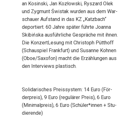
an Kos­in­ski, Jan Kozłow­ski, Rys­zard Olek
und Zyg­munt Świstak wur­den aus dem War­
schau­er Auf­stand in das KZ „Katz­bach“
depor­tiert. 60 Jah­re spä­ter führ­te Joan­na
Ski­bińs­ka aus­führ­li­che Gesprä­che mit ihnen.
Die Kon­zert­Le­sung mit Chris­toph Pütt­hoff
(Schau­spiel Frank­furt) und Susan­ne Koh­nen
(Oboe/Saxofon) macht die Erzäh­lun­gen aus
den Inter­views plas­tisch.
Soli­da­ri­sches Preis­sys­tem: 14 Euro (För­
der­preis), 9 Euro (regu­lä­rer Preis), 6 Euro
(Mini­mal­preis), 6 Euro (Schüler*innen + Stu­
die­ren­de)
Lei­der ist kein bar­rie­re­frei­er Zugang zum
Ver­an­stal­tungs­ort mög­lich.