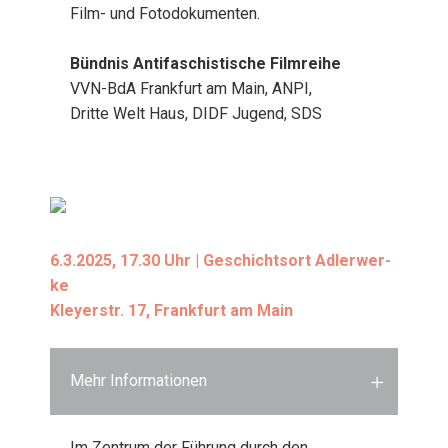
Film- und Foto­do­ku­men­ten.
Bünd­nis Anti­fa­schis­ti­sche Film­rei­he
VVN-BdA Frank­furt am Main, ANPI,
Drit­te Welt Haus, DIDF Jugend, SDS
6.3.2025, 17.30 Uhr | Geschichts­ort Adler­wer­
ke
Kley­er­str. 17, Frank­furt am Main
Mehr Informationen
Im Zen­trum der Füh­rung durch den