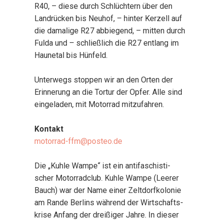
R40, – die­se durch Schlüch­tern über den
Land­rü­cken bis Neu­hof, – hin­ter Ker­zell auf
die dama­li­ge R27 abbie­gend, – mit­ten durch
Ful­da und – schließ­lich die R27 ent­lang im
Hau­ne­tal bis Hün­feld.
Unter­wegs stop­pen wir an den Orten der
Erin­ne­rung an die Tor­tur der Opfer. Alle sind
ein­ge­la­den, mit Motor­rad mit­zu­fah­ren.
Kon­takt
motorrad-ffm@posteo.de
Die „Kuh­le Wam­pe“ ist ein anti­fa­schis­ti­
scher Motor­rad­club. Kuh­le Wam­pe (Lee­rer
Bauch) war der Name einer Zelt­dorf­ko­lo­nie
am Ran­de Ber­lins wäh­rend der Wirt­schafts­
kri­se Anfang der drei­ßi­ger Jah­re. In die­ser