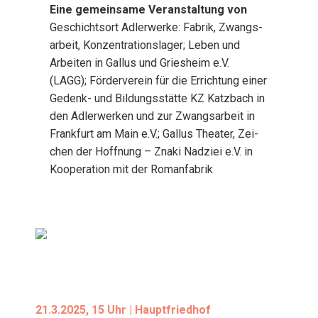
Eine gemein­sa­me Ver­an­stal­tung von
Geschichts­ort Adler­wer­ke: Fabrik, Zwangs­
ar­beit, Kon­zen­tra­ti­ons­la­ger; Leben und
Arbei­ten in Gal­lus und Gries­heim e.V.
(LAGG); För­der­ver­ein für die Errich­tung einer
Gedenk- und Bil­dungs­stät­te KZ Katz­bach in
den Adler­wer­ken und zur Zwangs­ar­beit in
Frank­furt am Main e.V.; Gal­lus Thea­ter, Zei­
chen der Hoff­nung – Zna­ki Nad­zi­ei e.V. in
Koope­ra­ti­on mit der Roman­fa­brik
21.3.2025, 15 Uhr | Haupt­fried­hof