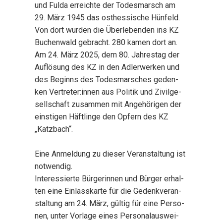
und Ful­da erreich­te der Todes­marsch am
29. März 1945 das ost­hes­si­sche Hün­feld.
Von dort wur­den die Über­le­ben­den ins KZ
Buchen­wald gebracht. 280 kamen dort an.
Am 24. März 2025, dem 80. Jah­res­tag der
Auf­lö­sung des KZ in den Adler­wer­ken und
des Beginns des Todes­mar­sches geden­
ken Vertreter:innen aus Poli­tik und Zivil­ge­
sell­schaft zusam­men mit Ange­hö­ri­gen der
eins­ti­gen Häft­lin­ge den Opfern des KZ
„Katz­bach“.
Eine Anmel­dung zu die­ser Ver­an­stal­tung ist
not­wen­dig.
Inter­es­sier­te Bür­ge­rin­nen und Bür­ger erhal­
ten eine Ein­lass­kar­te für die Gedenk­ver­an­
stal­tung am 24. März, gül­tig für eine Per­so­
nen, unter Vor­la­ge eines Per­so­nal­aus­wei­