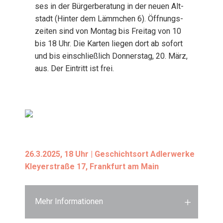
ses in der Bür­ger­be­ra­tung in der neu­en Alt­
stadt (Hin­ter dem Lämm­chen 6). Öff­nungs­
zei­ten sind von Mon­tag bis Frei­tag von 10
bis 18 Uhr. Die Kar­ten lie­gen dort ab sofort
und bis ein­schließ­lich Don­ners­tag, 20. März,
aus. Der Ein­tritt ist frei.
26.3.2025, 18 Uhr | Geschichts­ort Adler­wer­ke
Kley­er­stra­ße 17, Frank­furt am Main
Mehr Informationen