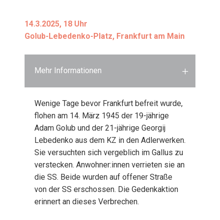
14.3.2025, 18 Uhr
Golub-Lebe­den­ko-Platz, Frank­furt am Main
Mehr Informationen
Weni­ge Tage bevor Frank­furt befreit wur­de,
flo­hen am 14. März 1945 der 19-jäh­ri­ge
Adam Golub und der 21-jäh­ri­ge Geor­gij
Lebe­den­ko aus dem KZ in den Adler­wer­ken.
Sie ver­such­ten sich ver­geb­lich im Gal­lus zu
ver­ste­cken. Anwohner:innen ver­rie­ten sie an
die SS. Bei­de wur­den auf offe­ner Stra­ße
von der SS erschos­sen. Die Gedenk­ak­ti­on
erin­nert an die­ses Ver­bre­chen.