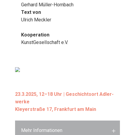
Ger­hard Mül­ler-Horn­bach
Text von
Ulrich Meck­ler
Koope­ra­ti­on
Kunst­Ge­sell­schaft e.V.
23.3.2025, 12–18 Uhr | Geschichts­ort Adler­
wer­ke
Kley­er­stra­ße 17, Frank­furt am Main
Mehr Informationen