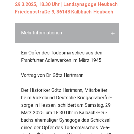
29.3.2025, 18.30 Uhr | Land­syn­ago­ge Heu­bach
Frie­dens­stra­ße 9, 36148 Kalb­bach-Heu­bach
Mehr Informationen
Ein Opfer des Todes­mar­sches aus den
Frank­fur­ter Adler­wer­ken im März 1945
Vor­trag von Dr. Götz Hart­mann
Der His­to­ri­ker Götz Hart­mann, Mit­ar­bei­ter
beim Volks­bund Deut­sche Kriegs­grä­ber­für­
sor­ge in Hes­sen, schil­dert am Sams­tag, 29.
März 2025, um 18.30 Uhr in Kal­bach-Heu­
bachs ehe­ma­li­ger Syn­ago­ge das Schick­sal
eines der Opfer des Todes­mar­sches. Wła­