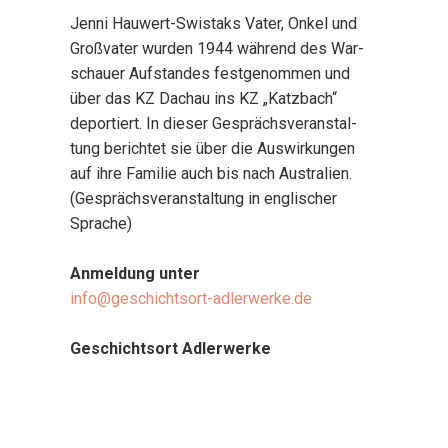
Jen­ni Hau­wert-Swistaks Vater, Onkel und
Groß­va­ter wur­den 1944 wäh­rend des War­
schau­er Auf­stan­des fest­ge­nom­men und
über das KZ Dach­au ins KZ „Katz­bach“
depor­tiert. In die­ser Gesprächs­ver­an­stal­
tung berich­tet sie über die Aus­wir­kun­gen
auf ihre Fami­lie auch bis nach Aus­tra­li­en.
(Gesprächs­ver­an­stal­tung in eng­li­scher
Spra­che)
Anmel­dung unter
info@geschichtsort-adlerwerke.de
Geschichts­ort Adler­wer­ke