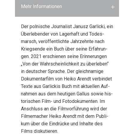
Mehr Informationen
Der pol­ni­sche Jour­na­list Janusz Gar­li­cki, ein
Über­le­ben­der von Lager­haft und Todes­
marsch, ver­öf­fent­lich­te Jahr­zehn­te nach
Kriegs­en­de ein Buch über sei­ne Erfah­run­
gen. 2021 erschie­nen sei­ne Erin­ne­run­gen
„Von der Wahr­schein­lich­keit zu über­le­ben“
in deut­scher Spra­che. Der gleich­na­mi­ge
Doku­men­tar­film von Hei­ko Are­ndt ver­bin­det
Tex­te aus Gar­li­ckis Buch mit aktu­el­len Auf­
nah­men aus dem heu­ti­gen Gal­lus sowie his­
to­ri­schen Film- und Foto­do­ku­men­ten. Im
Anschluss an die Film­vor­füh­rung wird der
Fil­me­ma­cher Hei­ko Are­ndt mit dem Publi­
kum über die Ein­drü­cke und Inhal­te des
Films dis­ku­tie­ren.