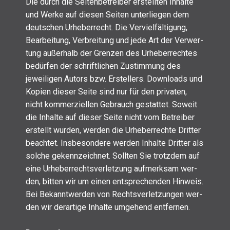
Die durch die Sei­ten­be­trei­ber erstell­ten Inhal­te
und Wer­ke auf die­sen Sei­ten unter­lie­gen dem
deut­schen Urhe­ber­recht. Die Ver­viel­fäl­ti­gung,
Bear­bei­tung, Ver­brei­tung und jede Art der Ver­wer­
tung außer­halb der Gren­zen des Urhe­ber­rech­tes
bedür­fen der schrift­li­chen Zustim­mung des
jewei­li­gen Autors bzw. Erstel­lers. Down­loads und
Kopien die­ser Sei­te sind nur für den pri­va­ten,
nicht kom­mer­zi­el­len Gebrauch gestat­tet. Soweit
die Inhal­te auf die­ser Sei­te nicht vom Betrei­ber
erstellt wur­den, wer­den die Urhe­ber­rech­te Drit­ter
beach­tet. Ins­be­son­de­re wer­den Inhal­te Drit­ter als
sol­che gekenn­zeich­net. Soll­ten Sie trotz­dem auf
eine Urhe­ber­rechts­ver­let­zung auf­merk­sam wer­
den, bit­ten wir um einen ent­spre­chen­den Hin­weis.
Bei Bekannt­wer­den von Rechts­ver­let­zun­gen wer­
den wir der­ar­ti­ge Inhal­te umge­hend ent­fer­nen.