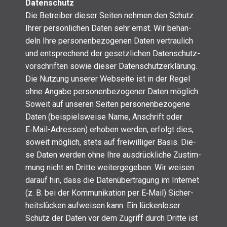
Daten­schutz
Die Betrei­ber die­ser Sei­ten neh­men den Schutz
Ihrer per­sön­li­chen Daten sehr ernst. Wir behan­
deln Ihre per­so­nen­be­zo­ge­nen Daten ver­trau­lich
und ent­spre­chend der gesetz­li­chen Daten­schutz­
vor­schrif­ten sowie die­ser Daten­schutz­er­klä­rung.
Die Nut­zung unse­rer Web­sei­te ist in der Regel
ohne Anga­be per­so­nen­be­zo­ge­ner Daten mög­lich.
Soweit auf unse­ren Sei­ten per­so­nen­be­zo­ge­ne
Daten (bei­spiels­wei­se Name, Anschrift oder
E‑Mail-Adres­sen) erho­ben wer­den, erfolgt dies,
soweit mög­lich, stets auf frei­wil­li­ger Basis. Die­
se Daten wer­den ohne Ihre aus­drück­li­che Zustim­
mung nicht an Drit­te wei­ter­ge­ge­ben. Wir wei­sen
dar­auf hin, dass die Daten­über­tra­gung im Inter­net
(z. B. bei der Kom­mu­ni­ka­ti­on per E‑Mail) Sicher­
heits­lü­cken auf­wei­sen kann. Ein lücken­lo­ser
Schutz der Daten vor dem Zugriff durch Drit­te ist