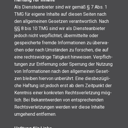
Als Diens­te­an­bie­ter sind wir gemäß § 7 Abs. 1
TMG für eige­ne Inhal­te auf die­sen Sei­ten nach
den all­ge­mei­nen Geset­zen ver­ant­wort­lich. Nach
§§ 8 bis 10 TMG sind wir als Diens­te­an­bie­ter
jedoch nicht ver­pflich­tet, über­mit­tel­te oder
gespei­cher­te frem­de Infor­ma­tio­nen zu über­wa­
chen oder nach Umstän­den zu for­schen, die auf
eine rechts­wid­ri­ge Tätig­keit hin­wei­sen. Ver­pflich­
tun­gen zur Ent­fer­nung oder Sper­rung der Nut­zung
von Infor­ma­tio­nen nach den all­ge­mei­nen Geset­
zen blei­ben hier­von unbe­rührt. Eine dies­be­züg­li­
che Haf­tung ist jedoch erst ab dem Zeit­punkt der
Kennt­nis einer kon­kre­ten Rechts­ver­let­zung mög­
lich. Bei Bekannt­wer­den von ent­spre­chen­den
Rechts­ver­let­zun­gen wer­den wir die­se Inhal­te
umge­hend ent­fer­nen.