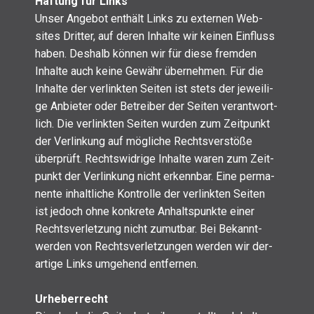
Haf­tung für Links
Unser Ange­bot ent­hält Links zu exter­nen Web­
sites Drit­ter, auf deren Inhal­te wir kei­nen Ein­fluss
haben. Des­halb kön­nen wir für die­se frem­den
Inhal­te auch kei­ne Gewähr über­neh­men. Für die
Inhal­te der ver­link­ten Sei­ten ist stets der jewei­li­
ge Anbie­ter oder Betrei­ber der Sei­ten ver­ant­wort­
lich. Die ver­link­ten Sei­ten wur­den zum Zeit­punkt
der Ver­lin­kung auf mög­li­che Rechts­ver­stö­ße
über­prüft. Rechts­wid­ri­ge Inhal­te waren zum Zeit­
punkt der Ver­lin­kung nicht erkenn­bar. Eine per­ma­
nen­te inhalt­li­che Kon­trol­le der ver­link­ten Sei­ten
ist jedoch ohne kon­kre­te Anhalts­punk­te einer
Rechts­ver­let­zung nicht zumut­bar. Bei Bekannt­
wer­den von Rechts­ver­let­zun­gen wer­den wir der­
ar­ti­ge Links umge­hend ent­fer­nen.
Urhe­ber­recht